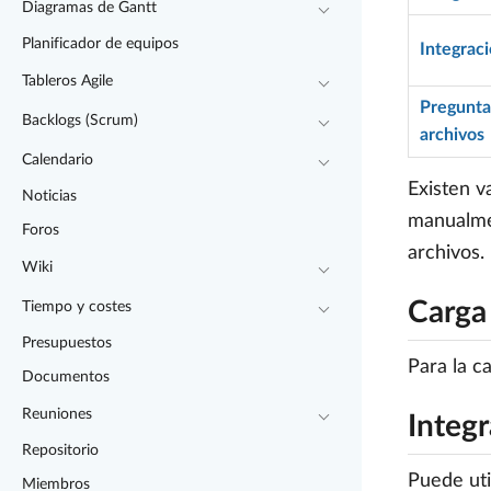
Diagramas de Gantt
Planificador de equipos
Integrac
Tableros Agile
Pregunta
Backlogs (Scrum)
archivos
Calendario
Existen v
Noticias
manualmen
Foros
archivos.
Wiki
Carga
Tiempo y costes
Presupuestos
Para la c
Documentos
Reuniones
Integ
Repositorio
Puede uti
Miembros