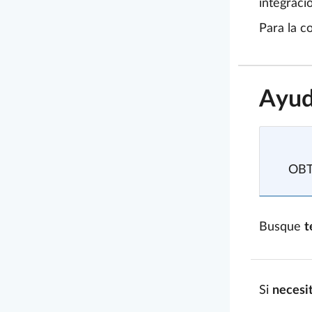
integraci
Para la co
Ayud
OB
Busque
t
Si
necesi