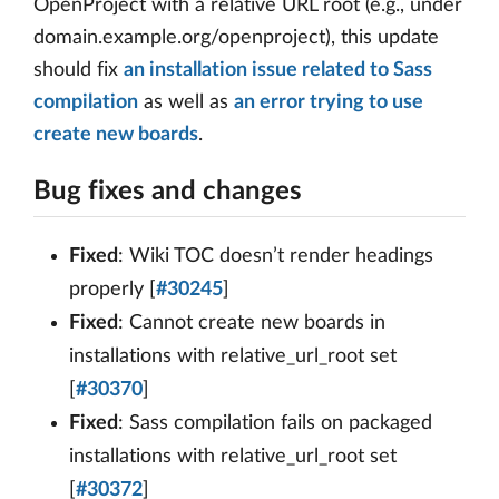
OpenProject with a relative URL root (e.g., under
domain.example.org/openproject), this update
should fix
an installation issue related to Sass
compilation
as well as
an error trying to use
create new boards
.
Bug fixes and changes
Fixed
: Wiki TOC doesn’t render headings
properly [
#30245
]
Fixed
: Cannot create new boards in
installations with relative_url_root set
[
#30370
]
Fixed
: Sass compilation fails on packaged
installations with relative_url_root set
[
#30372
]