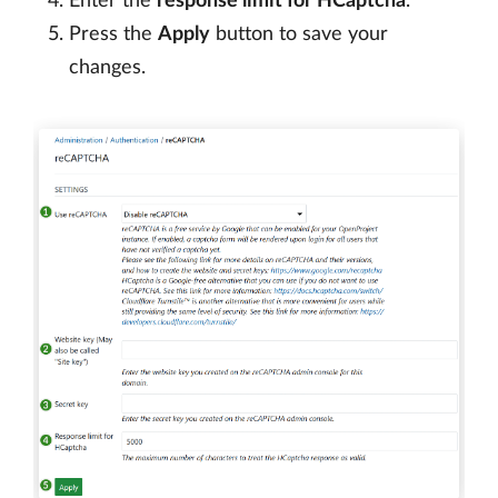
Enter the
response limit for HCaptcha
.
Press the
Apply
button to save your
changes.