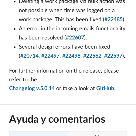
Deleting a work package via bulk action was
not possible when time was logged on a
work package. This has been fixed (
#22485
).
An error in the incoming emails functionality
has been resolved (
#22607
).
Several design errors have been fixed
(
#20714
,
#22497
,
#22498
,
#22562
,
#22597
).
For further information on the release, please
refer to the
Changelog v.5.0.14
or take a look at
GitHub
.
Ayuda y comentarios