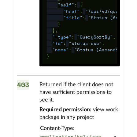
"self"
:
{
"href"
:
"/api/v3/queries/s
"title"
:
"Status (Ascendin
}
},
"_type"
:
"QuerySortBy"
,
"id"
:
"status-asc"
,
"name"
:
"Status (Ascending)"
}
403
Returned if the client does not
have sufficient permissions to
see it.
Required permission:
view work
package in any project
Content-Type:
application/hal+json