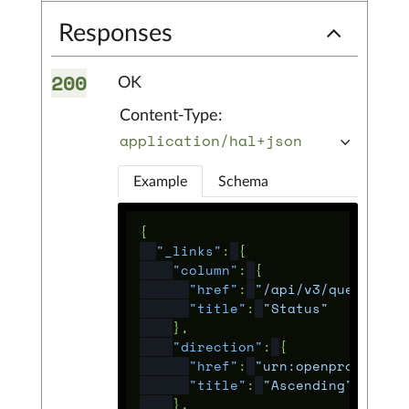
Responses
200
OK
Content-Type:
application/hal+json
Example
Schema
{
"_links"
:
{
"column"
:
{
"href"
:
"/api/v3/queries/c
"title"
:
"Status"
},
"direction"
:
{
"href"
:
"urn:openproject-o
"title"
:
"Ascending"
},