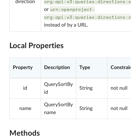
org:api:v3:queries:directions:asc
direction
urn:openproject-
or
org:api:v3:queries:directions:desc
instead of by a URL.
Local Properties
Property
Description
Type
Constraints
QuerySortBy
id
String
not null
id
QuerySortBy
name
String
not null
name
Methods