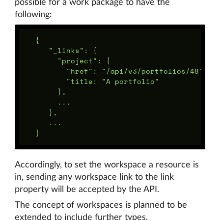
possible for a work package to have the
following:
  {

     "_links": {

       "project": {

         "href": "/api/v3/portfolios/48",

         "title: "A portfolio"

       },

       ...

     },

     ...

Accordingly, to set the workspace a resource is
in, sending any workspace link to the link
property will be accepted by the API.
The concept of workspaces is planned to be
extended to include further types.