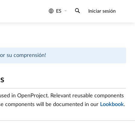
ES
Iniciar sesión
 por su comprensión!
s
 used in OpenProject. Relevant reusable components
ese components will be documented in our
Lookbook
.