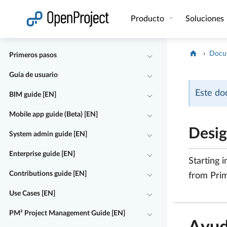
Abrir vínculo en un nuevo panel
Producto
Soluciones
Docu
Primeros pasos
Guía de usuario
Este do
BIM guide [EN]
Mobile app guide (Beta) [EN]
Desig
System admin guide [EN]
Enterprise guide [EN]
Starting 
Contributions guide [EN]
from Pri
Use Cases [EN]
PM² Project Management Guide [EN]