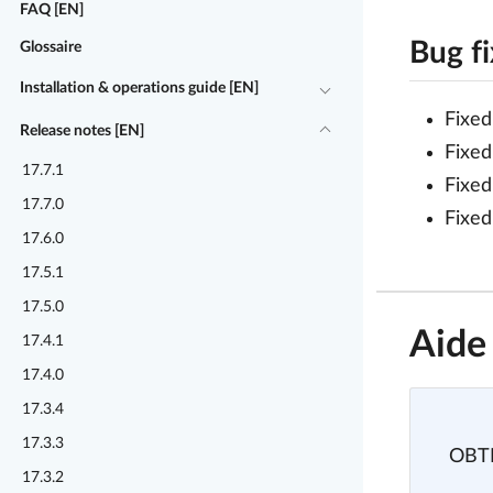
FAQ [EN]
Bug f
Glossaire
Installation & operations guide [EN]
Fixed
Release notes [EN]
Fixed
17.7.1
Fixed
17.7.0
Fixed
17.6.0
17.5.1
17.5.0
Aide
17.4.1
17.4.0
17.3.4
17.3.3
OBTE
17.3.2