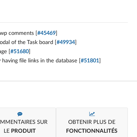
n wp comments [
#45469
]
odal of the Task board [
#49934
]
age [
#51680
]
 having file links in the database [
#51801
]
MMENTAIRES SUR
OBTENIR PLUS DE
LE
PRODUIT
FONCTIONNALITÉS