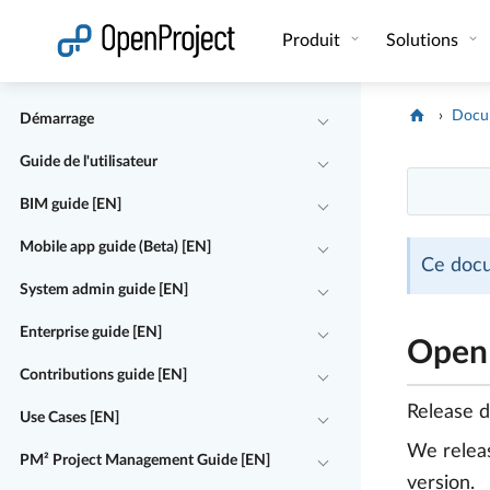
Ouvrir le lien dans un nouvel onglet
Produit
Solutions
Docu
Démarrage
Guide de l'utilisateur
BIM guide [EN]
Mobile app guide (Beta) [EN]
Ce docu
System admin guide [EN]
Enterprise guide [EN]
OpenP
Contributions guide [EN]
Release 
Use Cases [EN]
We rele
PM² Project Management Guide [EN]
version.