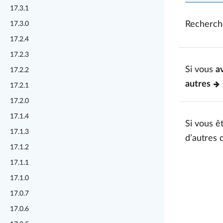
17.3.1
Recherch
17.3.0
17.2.4
17.2.3
Si vous
a
17.2.2
autres
17.2.1
17.2.0
17.1.4
Si vous êt
17.1.3
d’autres 
17.1.2
17.1.1
17.1.0
17.0.7
17.0.6