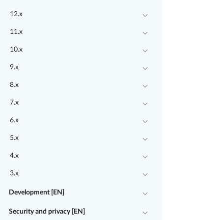
12.x
11.x
10.x
9.x
8.x
7.x
6.x
5.x
4.x
3.x
Development [EN]
Security and privacy [EN]