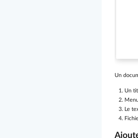
Un docum
Un ti
Men
Le te
Fichi
Ajout