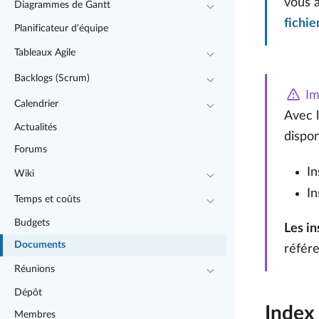
vous a
Diagrammes de Gantt
fichie
Planificateur d'équipe
Tableaux Agile
Backlogs (Scrum)
Im
Calendrier
Avec l
Actualités
dispon
Forums
In
Wiki
In
Temps et coûts
Budgets
Les i
Documents
référ
Réunions
Dépôt
Index
Membres