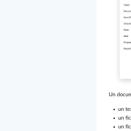
Un docum
un te
un fi
un fi