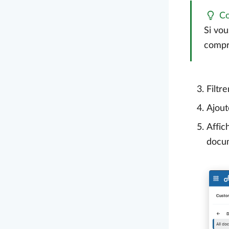
Co
Si vou
compr
Filtr
Ajou
Affic
docum