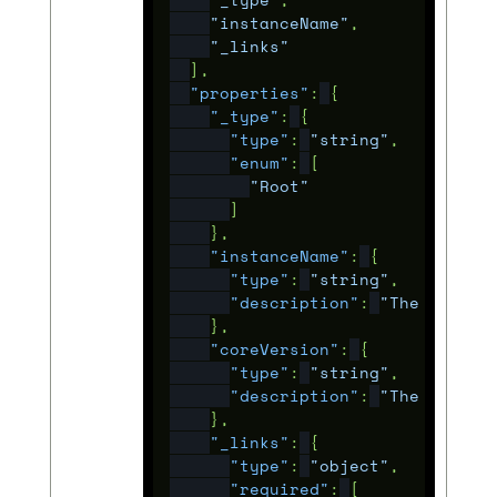
"_type"
,
"instanceName"
,
"_links"
],
"properties"
:
{
"_type"
:
{
"type"
:
"string"
,
"enum"
:
[
"Root"
]
},
"instanceName"
:
{
"type"
:
"string"
,
"description"
:
"The name o
},
"coreVersion"
:
{
"type"
:
"string"
,
"description"
:
"The OpenPr
},
"_links"
:
{
"type"
:
"object"
,
"required"
:
[