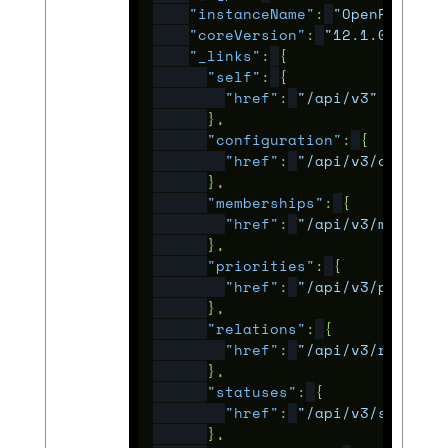
"instanceName"
:
"OpenProject
"coreVersion"
:
"12.1.0"
,
"_links"
:
{
"self"
:
{
"href"
:
"/api/v3"
},
"configuration"
:
{
"href"
:
"/api/v3/configu
},
"memberships"
:
{
"href"
:
"/api/v3/members
},
"priorities"
:
{
"href"
:
"/api/v3/priorit
},
"relations"
:
{
"href"
:
"/api/v3/relatio
},
"statuses"
:
{
"href"
:
"/api/v3/statuse
},