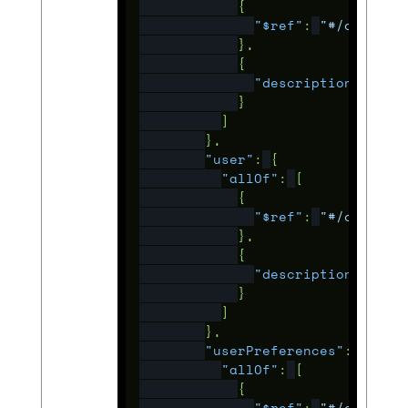
{
"$ref"
:
"#/compone
},
{
"description"
:
"Th
}
]
},
"user"
:
{
"allOf"
:
[
{
"$ref"
:
"#/compone
},
{
"description"
:
"Th
}
]
},
"userPreferences"
:
{
"allOf"
:
[
{