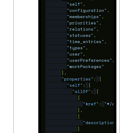
"self"
,
"configuration"
,
"memberships"
,
"priorities"
,
"relations"
,
"statuses"
,
"time_entries"
,
"types"
,
"user"
,
"userPreferences"
,
"workPackages"
],
"properties"
:
{
"self"
:
{
"allOf"
:
[
{
"$ref"
:
"#/compone
},
{
"description"
:
"Th
}