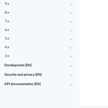
9.x
8.x
7.x
6.x
5.x
4.x
3.x
Development [EN]
Security and privacy [EN]
API documentation [EN]