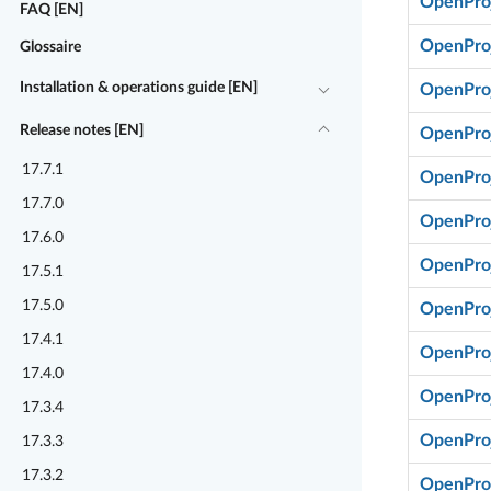
OpenProj
FAQ [EN]
OpenProj
Glossaire
Installation & operations guide [EN]
OpenProj
Release notes [EN]
OpenProj
17.7.1
OpenProj
17.7.0
OpenProj
17.6.0
OpenProj
17.5.1
17.5.0
OpenProj
17.4.1
OpenProj
17.4.0
OpenProj
17.3.4
OpenProj
17.3.3
17.3.2
OpenProj