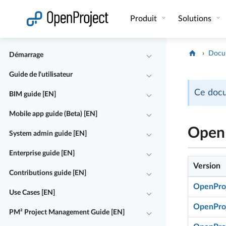
Ouvrir le lien dans un nouvel onglet
Produit
Solutions
Docu
Démarrage
Guide de l'utilisateur
Ce docu
BIM guide [EN]
Mobile app guide (Beta) [EN]
OpenP
System admin guide [EN]
Enterprise guide [EN]
Version
Contributions guide [EN]
OpenProj
Use Cases [EN]
OpenProj
PM² Project Management Guide [EN]