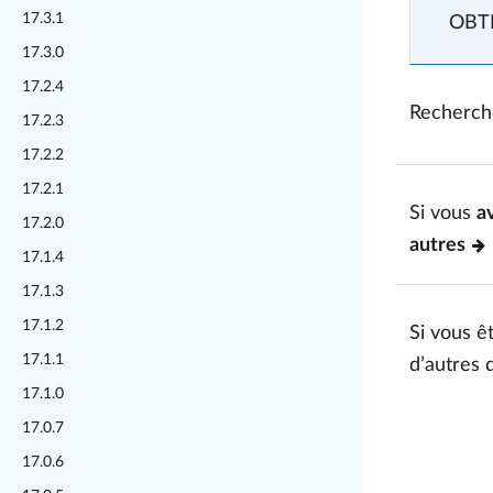
17.3.1
OBTE
17.3.0
17.2.4
Recherch
17.2.3
17.2.2
17.2.1
Si vous
a
17.2.0
autres
17.1.4
17.1.3
17.1.2
Si vous êt
17.1.1
d’autres 
17.1.0
17.0.7
17.0.6