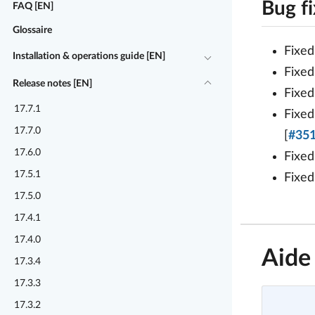
Bug f
FAQ [EN]
Glossaire
Fixed
Installation & operations guide [EN]
Fixed
Release notes [EN]
Fixed
17.7.1
Fixed
17.7.0
[
#35
17.6.0
Fixed
17.5.1
Fixed
17.5.0
17.4.1
17.4.0
Aide
17.3.4
17.3.3
17.3.2