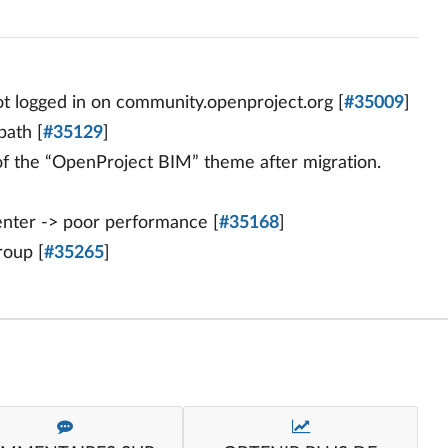
t logged in on community.openproject.org [
#35009
]
path [
#35129
]
of the “OpenProject BIM” theme after migration.
enter -> poor performance [
#35168
]
roup [
#35265
]