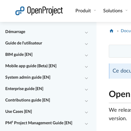
Ouvrir le lien dans un nouvel onglet
Produit
Solutions
Docu
Démarrage
Guide de l'utilisateur
BIM guide [EN]
Mobile app guide (Beta) [EN]
Ce docu
System admin guide [EN]
Enterprise guide [EN]
OpenP
Contributions guide [EN]
We rele
Use Cases [EN]
version.
PM² Project Management Guide [EN]