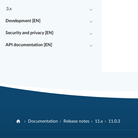
3.x
Development [EN]
Security and privacy [EN]
API documentation [EN]
Documentation
Release notes
11.x
11.0.3