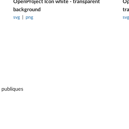
OpenProject Icon white - transparent
Op
background
tr
svg
png
sv
 publiques