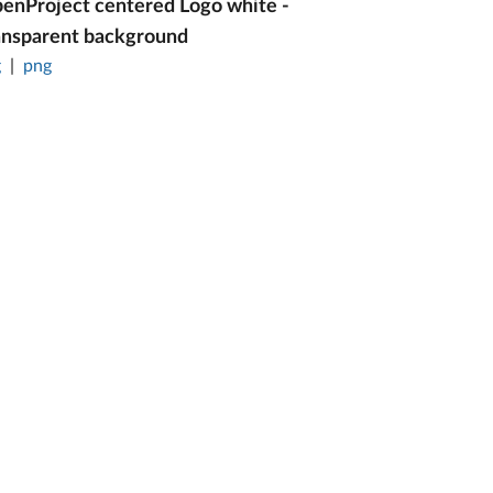
enProject centered Logo white -
ansparent background
g
png