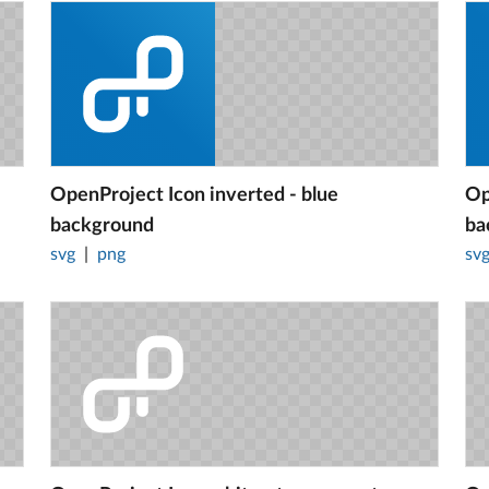
OpenProject Icon inverted - blue
Op
background
ba
svg
png
sv