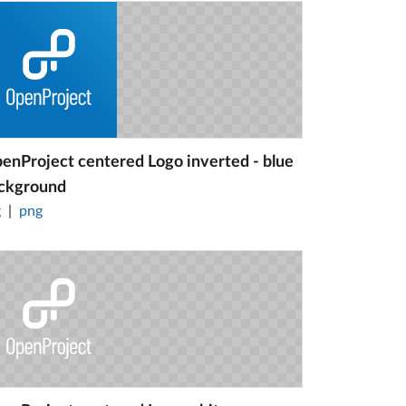
enProject centered Logo inverted - blue
ckground
g
png