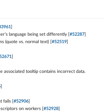
33961
]
’s language being set differently [
#52287
]
s (quote vs. normal text) [
#52519
]
52671
]
e associated tooltip contains incorrect data.
5
]
fails [
#52906
]
escriptors on workers [
#52928
]