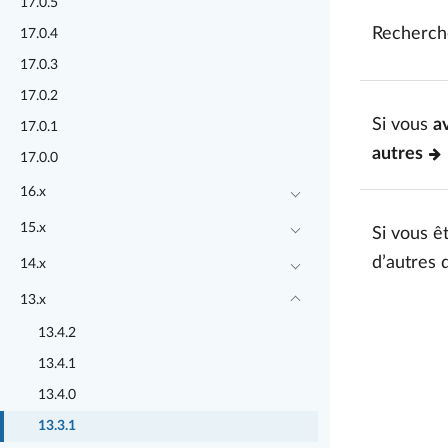
17.0.5
Recherch
17.0.4
17.0.3
17.0.2
Si vous
a
17.0.1
autres
17.0.0
16.x
15.x
Si vous êt
d’autres 
14.x
13.x
13.4.2
13.4.1
13.4.0
13.3.1