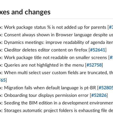
ixes and changes
x: Work package status % is not added up for parents [
#
x: Consent always shown in Browser language despite user
x: Dynamics meetings: improve readability of agenda item
x: Ckeditor deletes editor content on firefox [
#52641
]
x: Work package title not readable on smaller screens [
#
x: Queries are not highlighted in the menu [
#52758
]
x: When multi select user custom fields are truncated, th
765
]
x: Migration fails when default language is pt-BR [
#5280
x: Onboarding tour displays permission error [
#52826
]
x: Seeding the BIM edition in a development environment 
x: Storages automatic project folders is exhausting file d