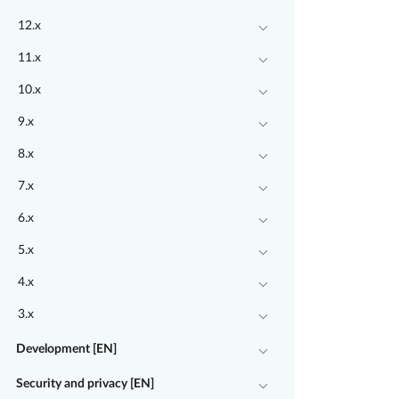
12.x
11.x
10.x
9.x
8.x
7.x
6.x
5.x
4.x
3.x
Development [EN]
Security and privacy [EN]