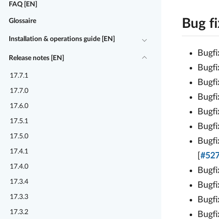
FAQ [EN]
Bug f
Glossaire
Installation & operations guide [EN]
Bugfi
Release notes [EN]
Bugfi
17.7.1
Bugfi
17.7.0
Bugfi
17.6.0
Bugfi
17.5.1
Bugfi
17.5.0
Bugfi
17.4.1
[
#52
17.4.0
Bugfi
17.3.4
Bugfi
17.3.3
Bugfi
17.3.2
Bugfi