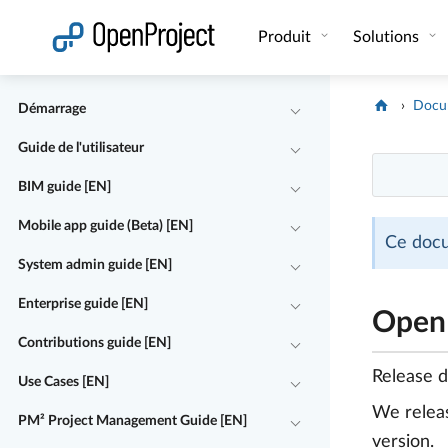
Ouvrir le lien dans un nouvel onglet
Produit
Solutions
Docu
Démarrage
Guide de l'utilisateur
BIM guide [EN]
Mobile app guide (Beta) [EN]
Ce docu
System admin guide [EN]
Enterprise guide [EN]
OpenP
Contributions guide [EN]
Release 
Use Cases [EN]
We rele
PM² Project Management Guide [EN]
version.