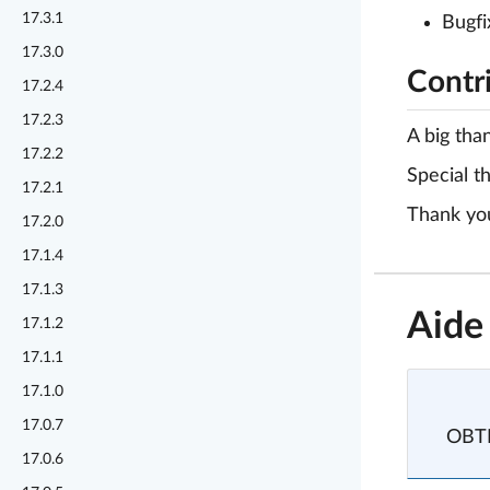
17.3.1
Bugfi
17.3.0
Contr
17.2.4
17.2.3
A big tha
17.2.2
Special t
17.2.1
Thank you
17.2.0
17.1.4
17.1.3
Aide
17.1.2
17.1.1
17.1.0
17.0.7
OBTE
17.0.6