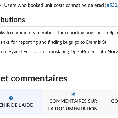
x: Users who booked unit costs cannot be deleted [
#530
ibutions
nks to community members for reporting bugs and helping 
hanks for reporting and finding bugs go to Dennis St.
 to Syvert Fossdal for translating OpenProject into Nor
 et commentaires
COMMENTAIRES SUR
CO
NIR DE L’
AIDE
LA
DOCUMENTATION