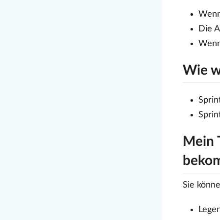
Wenn 
Die A
Wenn 
Wie we
Sprin
Sprin
Mein 
beko
Sie könne
Legen