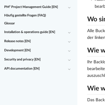
bearb
PM² Project Management Guide [EN]
Häufig gestellte Fragen (FAQ)
Wo si
Glossar
Alle Buck
Installation & operations guide [EN]
der linke
Release notes [EN]
Wie w
Development [EN]
Security and privacy [EN]
Ihr Backl
bearbeite
API documentation [EN]
auszuschl
Wie wi
Das Backl