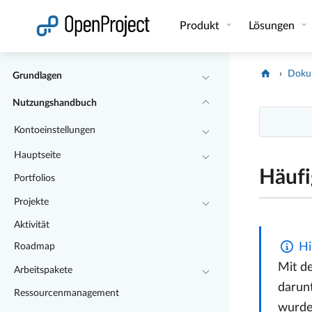
Link in neuem Tab öffnen
Produkt
Lösungen
Doku
Grundlagen
Nutzungshandbuch
Kontoeinstellungen
Hauptseite
Häufi
Portfolios
Projekte
Aktivität
Hi
Roadmap
Mit d
Arbeitspakete
darunt
Ressourcenmanagement
wurde