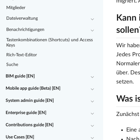
migriert.
Mitglieder
Kann i
Dateiverwaltung
sollen
Benachrichtigungen
Tastenkombinationen (Shortcuts) und Access
Wir haben
Keys
Jedes Pro
Rich-Text-Editor
Normalerw
Suche
über. Des
BIM guide [EN]
setzen.
Mobile app guide (Beta) [EN]
Was is
System admin guide [EN]
Enterprise guide [EN]
Zunächst 
Contributions guide [EN]
Eine 
Use Cases [EN]
Nach 