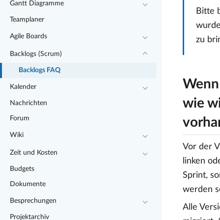
Gantt Diagramme
Bitte
Teamplaner
wurde
Agile Boards
zu bri
Backlogs (Scrum)
Backlogs FAQ
Wenn 
Kalender
wie wi
Nachrichten
Forum
vorha
Wiki
Vor der V
Zeit und Kosten
linken od
Budgets
Sprint, s
Dokumente
werden so
Besprechungen
Alle Vers
Projektarchiv