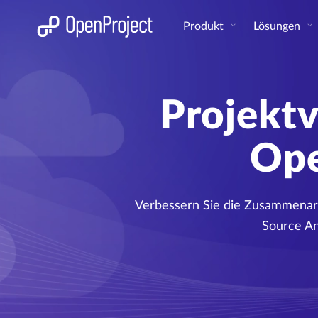
Link in neuem Tab öffnen
Produkt
Lösungen
Projekt
Ope
Verbessern Sie die Zusammenarb
Source An