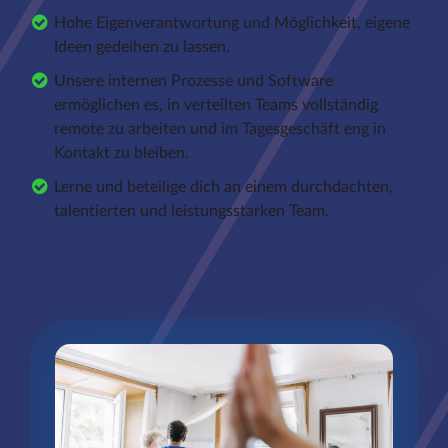
Hohe Eigenverantwortung und Möglichkeit, eigene
Ideen gedeihen zu lassen.
Unsere internen Prozesse und Software
ermöglichen es, in verteilten Teams vollständig
remote zu arbeiten und im Tagesgeschäft eng in
Kontakt zu bleiben.
Lerne und beteilige dich an einem durchdachten,
talentierten und leistungsstarken Team.