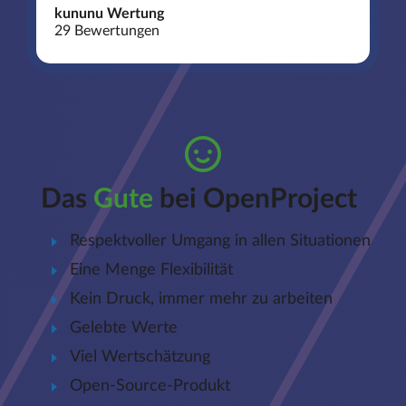
kununu Wertung
29 Bewertungen
Das
Gute
bei OpenProject
Respektvoller Umgang in allen Situationen
Eine Menge Flexibilität
Kein Druck, immer mehr zu arbeiten
Gelebte Werte
Viel Wertschätzung
Open-Source-Produkt