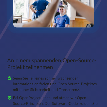
An einem spannenden Open-Source-
Projekt teilnehmen
Seien Sie Teil eines schnell wachsenden,
internationalen freien und Open Source-Projektes
mit hoher Sichtbarkeit und Transparenz.
Bei OpenProject leben und atmen wir Open
Source-Prinzipien. Der Software-Code, zu dem Sie