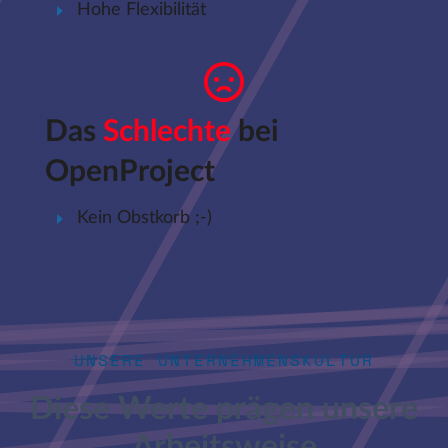
Hohe Flexibilität
Das
Schlechte
bei
OpenProject
Kein Obstkorb ;-)
UNSERE UNTERNEHMENSKULTUR
Diese Werte prägen unsere
Arbeitsweise