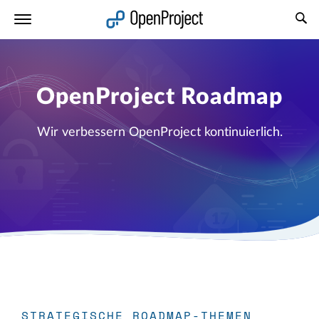
Link in neuem Tab öffnen
OpenProject Roadmap
Wir verbessern OpenProject kontinuierlich.
STRATEGISCHE ROADMAP-THEMEN