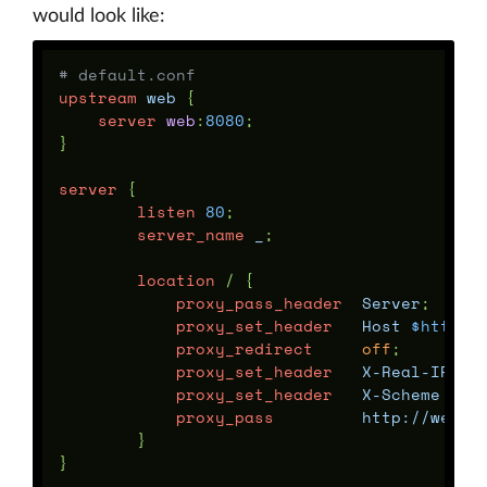
would look like:
# default.conf
upstream
web
{
server
web
:
8080
;
}
server
{
listen
80
;
server_name
_
;
location
/
{
proxy_pass_header
Server
;
proxy_set_header
Host
$http_h
proxy_redirect
off
;
proxy_set_header
X-Real-IP
$r
proxy_set_header
X-Scheme
$sc
proxy_pass
http://web/
;
}
}