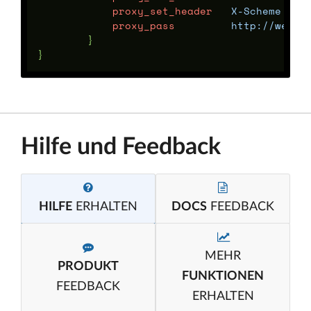
proxy_set_header
X-Scheme
$sc
proxy_pass
http://web/
;
}
}
Hilfe und Feedback
HILFE
ERHALTEN
DOCS
FEEDBACK
MEHR
PRODUKT
FUNKTIONEN
FEEDBACK
ERHALTEN