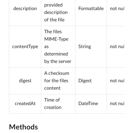
provided
description
Formattable
not null
description
of the file
The files
MIME-Type
contentType
as
String
not null
determined
by the server
A checksum
digest
for the files
Digest
not null
content
Time of
createdAt
DateTime
not null
creation
Methods