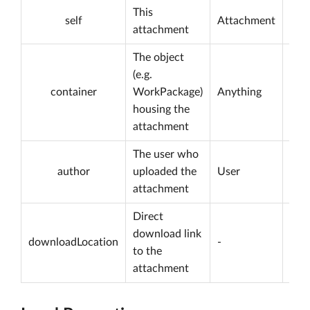
This
self
Attachment
not 
attachment
The object
(e.g.
container
WorkPackage)
Anything
not 
housing the
attachment
The user who
author
uploaded the
User
not 
attachment
Direct
download link
downloadLocation
-
not 
to the
attachment