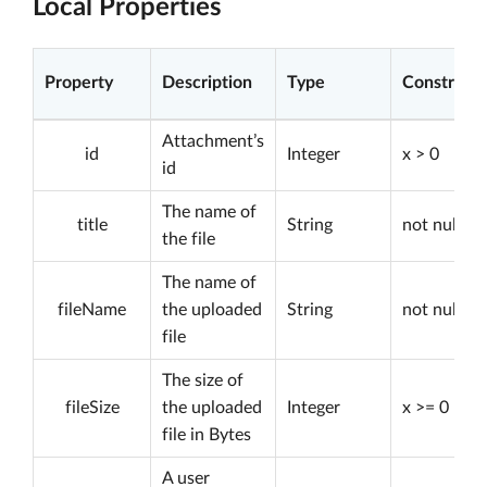
Local Properties
Property
Description
Type
Constraint
Attachment’s
id
Integer
x > 0
id
The name of
title
String
not null
the file
The name of
fileName
the uploaded
String
not null
file
The size of
fileSize
the uploaded
Integer
x >= 0
file in Bytes
A user