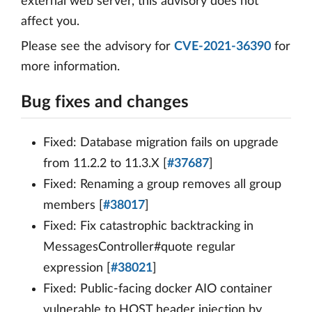
external web server, this advisory does not
affect you.
Please see the advisory for
CVE-2021-36390
for
more information.
Bug fixes and changes
Fixed: Database migration fails on upgrade
from 11.2.2 to 11.3.X [
#37687
]
Fixed: Renaming a group removes all group
members [
#38017
]
Fixed: Fix catastrophic backtracking in
MessagesController#quote regular
expression [
#38021
]
Fixed: Public-facing docker AIO container
vulnerable to HOST header injection by