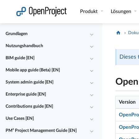
Link in neuem Tab öffnen
Produkt
Lösungen
Doku
Grundlagen
Nutzungshandbuch
Dieses 
BIM guide [EN]
Mobile app guide (Beta) [EN]
OpenP
System admin guide [EN]
Enterprise guide [EN]
Version
Contributions guide [EN]
OpenProj
Use Cases [EN]
OpenProj
PM² Project Management Guide [EN]