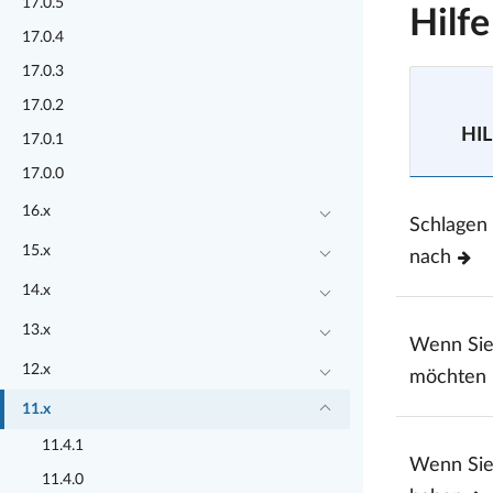
17.0.5
Hilf
17.0.4
17.0.3
17.0.2
HIL
17.0.1
17.0.0
16.x
Schlagen
15.x
nach
14.x
13.x
Wenn Si
12.x
möchten
11.x
11.4.1
Wenn Sie
11.4.0