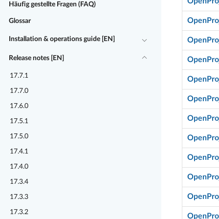
OpenProj
Häufig gestellte Fragen (FAQ)
OpenProj
Glossar
Installation & operations guide [EN]
OpenProj
Release notes [EN]
OpenProj
17.7.1
OpenProj
17.7.0
OpenProj
17.6.0
OpenProj
17.5.1
17.5.0
OpenProj
17.4.1
OpenProj
17.4.0
OpenProj
17.3.4
OpenProj
17.3.3
17.3.2
OpenProj