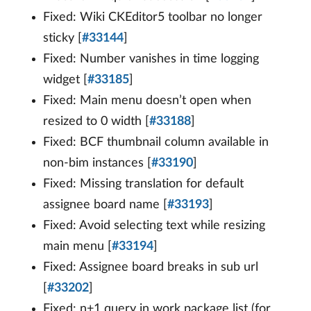
Fixed: Wiki CKEditor5 toolbar no longer
sticky [
#33144
]
Fixed: Number vanishes in time logging
widget [
#33185
]
Fixed: Main menu doesn’t open when
resized to 0 width [
#33188
]
Fixed: BCF thumbnail column available in
non-bim instances [
#33190
]
Fixed: Missing translation for default
assignee board name [
#33193
]
Fixed: Avoid selecting text while resizing
main menu [
#33194
]
Fixed: Assignee board breaks in sub url
[
#33202
]
Fixed: n+1 query in work package list (for