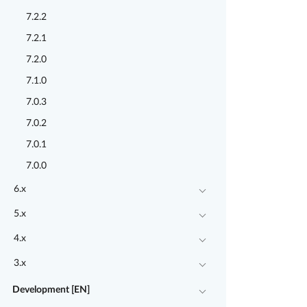
7.2.2
7.2.1
7.2.0
7.1.0
7.0.3
7.0.2
7.0.1
7.0.0
6.x
5.x
4.x
3.x
Development [EN]