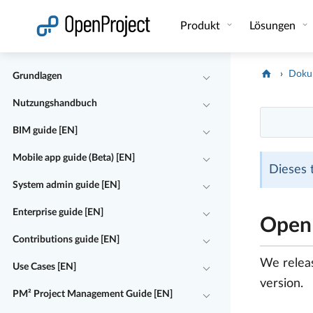
Link in neuem Tab öffnen
Produkt
Lösungen
Doku
Grundlagen
Nutzungshandbuch
BIM guide [EN]
Mobile app guide (Beta) [EN]
Dieses 
System admin guide [EN]
Enterprise guide [EN]
OpenP
Contributions guide [EN]
We releas
Use Cases [EN]
version.
PM² Project Management Guide [EN]