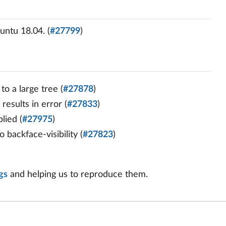
untu 18.04. (
#27799
)
o a large tree (
#27878
)
results in error (
#27833
)
lied (
#27975
)
backface-visibility (
#27823
)
gs
and helping us to reproduce them.