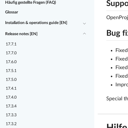
Suppo
Häufig gestellte Fragen (FAQ)
Glossar
OpenProje
Installation & operations guide [EN]
Bug f
Release notes [EN]
17.7.1
Fixed
17.7.0
Fixed
17.6.0
Fixed
17.5.1
Fixed
17.5.0
Impro
17.4.1
17.4.0
Special t
17.3.4
17.3.3
17.3.2