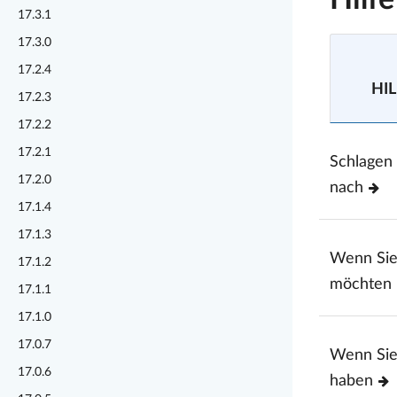
Hilf
17.3.1
17.3.0
17.2.4
HIL
17.2.3
17.2.2
17.2.1
Schlagen
17.2.0
nach
17.1.4
17.1.3
Wenn Si
17.1.2
möchten
17.1.1
17.1.0
17.0.7
Wenn Sie
17.0.6
haben