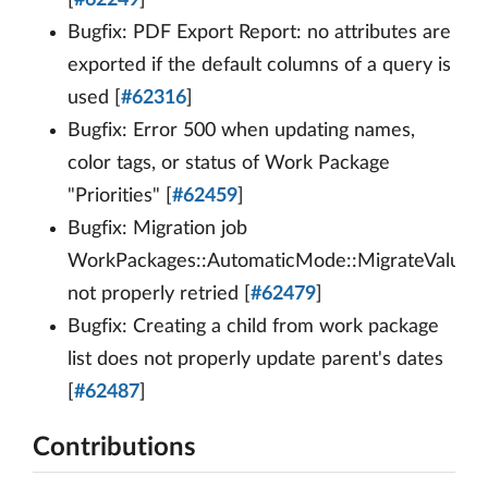
[
#62249
]
Bugfix: PDF Export Report: no attributes are
exported if the default columns of a query is
used [
#62316
]
Bugfix: Error 500 when updating names,
color tags, or status of Work Package
"Priorities" [
#62459
]
Bugfix: Migration job
WorkPackages::AutomaticMode::MigrateValues
not properly retried [
#62479
]
Bugfix: Creating a child from work package
list does not properly update parent's dates
[
#62487
]
Contributions