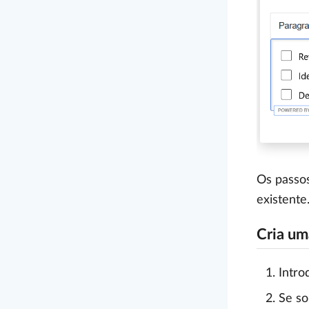
Os passos
existente
Cria um
Intro
Se so