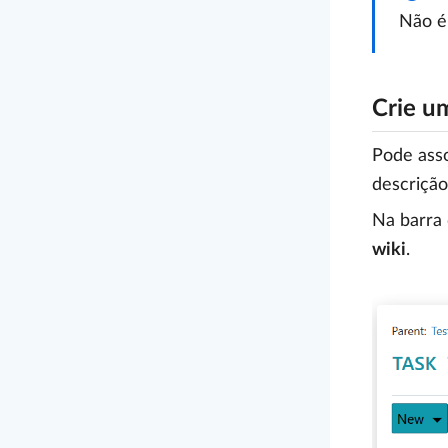
Não é
Crie u
Pode asso
descrição
Na barra 
wiki
.