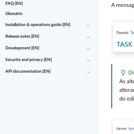
FAQ [EN]
A mensage
Glossário
Installation & operations guide [EN]
Release notes [EN]
Development [EN]
Security and privacy [EN]
API documentation [EN]
Di
As al
alter
do edi