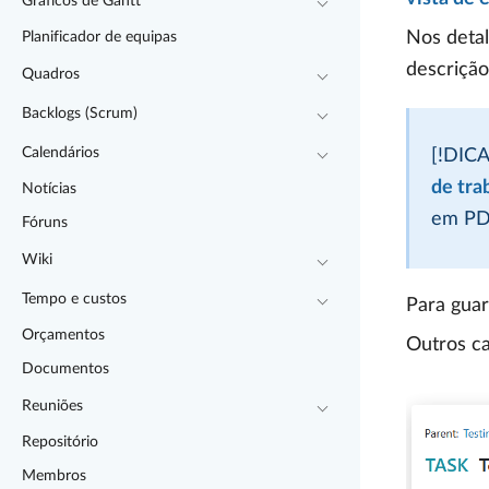
Gráficos de Gantt
Nos detal
Planificador de equipas
descrição
Quadros
Backlogs (Scrum)
Calendários
[!DICA
de tra
Notícias
em PD
Fóruns
Wiki
Tempo e custos
Para guar
Orçamentos
Outros c
Documentos
Reuniões
Repositório
Membros