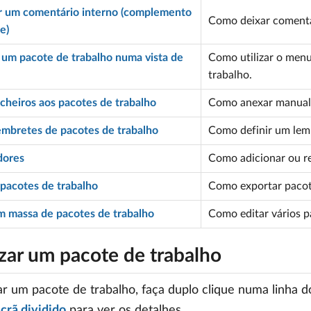
r um comentário interno (complemento
Como deixar comentár
e)
r um pacote de trabalho numa vista de
Como utilizar o menu
trabalho.
icheiros aos pacotes de trabalho
Como anexar manualm
lembretes de pacotes de trabalho
Como definir um lem
dores
Como adicionar ou r
 pacotes de trabalho
Como exportar pacot
m massa de pacotes de trabalho
Como editar vários p
izar um pacote de trabalho
ar um pacote de trabalho, faça duplo clique numa linha 
ecrã dividido
para ver os detalhes.