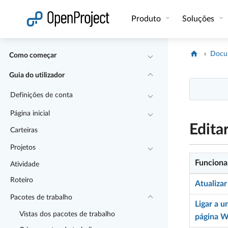
Abrir a ligação num novo separador
Produto
Soluções
Docu
Como começar
Guia do utilizador
Definições de conta
Página inicial
Edita
Carteiras
Projetos
Funciona
Atividade
Roteiro
Atualiza
Pacotes de trabalho
Ligar a 
Vistas dos pacotes de trabalho
página W