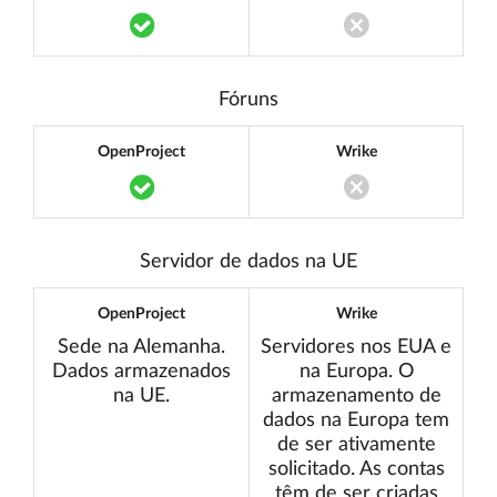
Translation missing: pt.components.acce
Translation miss
Fóruns
OpenProject
Wrike
Translation missing: pt.components.acce
Translation miss
Servidor de dados na UE
OpenProject
Wrike
Sede na Alemanha.
Servidores nos EUA e
Dados armazenados
na Europa. O
na UE.
armazenamento de
dados na Europa tem
de ser ativamente
solicitado. As contas
têm de ser criadas