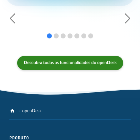
Anterior
Segui
Descubra todas as funcionalidades do openDesk
openDesk
PRODUTO