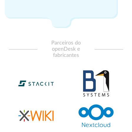
Parceiros do
openDesk e
fabricantes