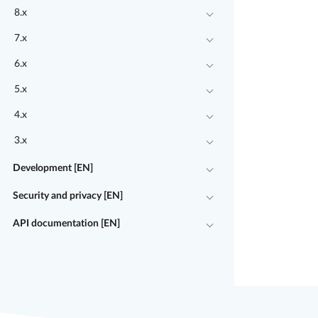
8.x
7.x
6.x
5.x
4.x
3.x
Development [EN]
Security and privacy [EN]
API documentation [EN]