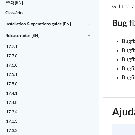
FAQ [EN]
will find 
Glossário
Bug f
Installation & operations guide [EN]
Release notes [EN]
Bugfi
17.7.1
Bugfi
17.7.0
Bugfi
17.6.0
Bugfi
17.5.1
Bugfi
17.5.0
17.4.1
17.4.0
Ajud
17.3.4
17.3.3
17.3.2