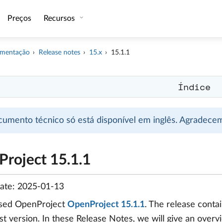
Preços
Recursos
mentação
Release notes
15.x
15.1.1
Índice
cumento técnico só está disponível em inglês. Agradec
roject 15.1.1
date: 2025-01-13
sed OpenProject
OpenProject 15.1.1
. The release cont
t version. In these Release Notes, we will give an overv