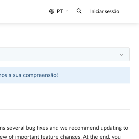
PT
Iniciar sessão
emos a sua compreensão!
ains several bug fixes and we recommend updating to
iew of important feature changes. At the end, you