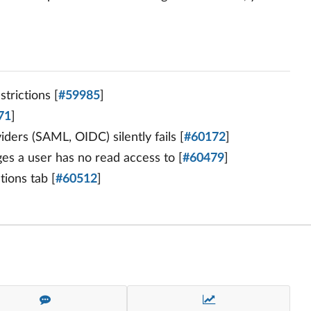
trictions [
#59985
]
71
]
ders (SAML, OIDC) silently fails [
#60172
]
ges a user has no read access to [
#60479
]
tions tab [
#60512
]