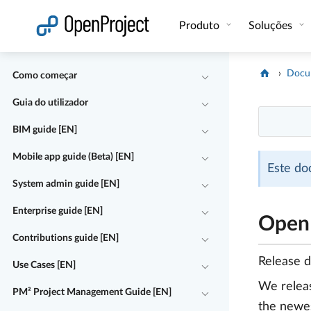
Abrir a ligação num novo separador
Produto
Soluções
Docu
Como começar
Guia do utilizador
BIM guide [EN]
Mobile app guide (Beta) [EN]
Este do
System admin guide [EN]
Enterprise guide [EN]
OpenP
Contributions guide [EN]
Release 
Use Cases [EN]
We relea
PM² Project Management Guide [EN]
the newes