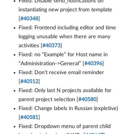
Fixed: Disable send_notifications on
instantiating new project from template
[
#40348
]
Fixed: Frontend including editor and time
logging unusable when there are many
activities [
#40373
]
Fixed: no “Example” for Host name in
“Administration->General” [
#40396
]
Fixed: Don’t receive email reminder
[
#40512
]
Fixed: Only last N projects available for
parent project selection [
#40580
]
Fixed: Change labels in Russian (expletive)
[
#40581
]
Fixed: Dropdown menu of parent child