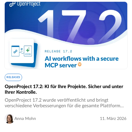
RELEASES
OpenProject 17.2: KI für Ihre Projekte. Sicher und unter
Ihrer Kontrolle.
OpenProject 17.2 wurde veröffentlicht und bringt
verschiedene Verbesserungen für die gesamte Plattform
mit sich. Diese Version eröffnet neue Möglichkeiten, KI in
Ihre Projekte zu integrieren, verbessert…
Anna Mohn
11. März 2026