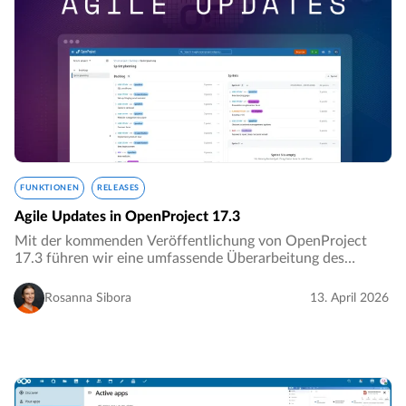
FUNKTIONEN
RELEASES
Agile Updates in OpenProject 17.3
Mit der kommenden Veröffentlichung von OpenProject
17.3 führen wir eine umfassende Überarbeitung des
Backlogs Moduls ein – durchdacht entwickelt, um Ihre
agilen Arbeitsabläufe reibungsloser, intuitiver…
Rosanna Sibora
13. April 2026