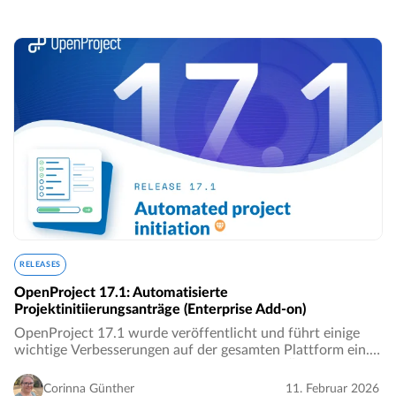
RELEASES
OpenProject 17.1: Automatisierte
Projektinitiierungsanträge (Enterprise Add-on)
OpenProject 17.1 wurde veröffentlicht und führt einige
wichtige Verbesserungen auf der gesamten Plattform ein.
In diesem Artikel stellen wir die wichtigsten Änderungen
vor und erläutern, was sie für Ihre…
Corinna Günther
11. Februar 2026