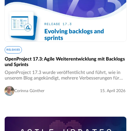
RELEASES
OpenProject 17.3: Agile Weiterentwicklung mit Backlogs
und Sprints
OpenProject 17.3 wurde veröffentlicht und führt, wie in
unserem Blog angekündigt, mehrere Verbesserungen für
das agile Projektmanagement ein, die die Planung und
Strukturierung der Arbeit mit Sprints,…
Corinna Günther
15. April 2026