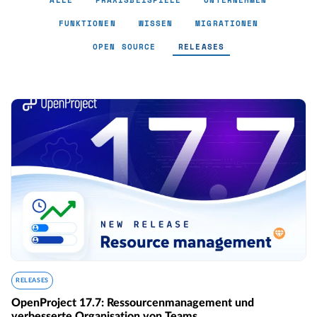
ALLE
PRAXISBEISPIELE
UNTERNEHMEN
FUNKTIONEN
WISSEN
MIGRATIONEN
OPEN SOURCE
RELEASES
Releases
RELEASES
OpenProject 17.7: Ressourcenmanagement und
verbesserte Organisation von Teams