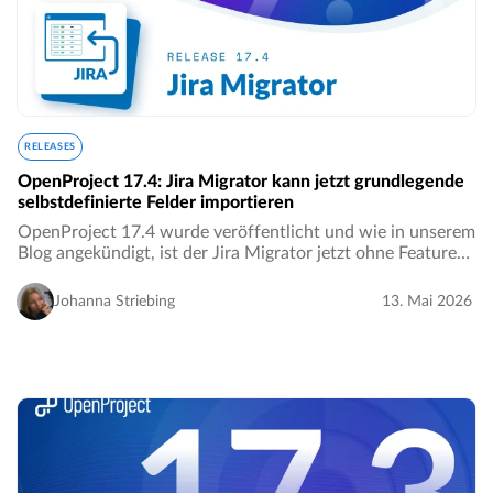
RELEASES
OpenProject 17.4: Jira Migrator kann jetzt grundlegende
selbstdefinierte Felder importieren
OpenProject 17.4 wurde veröffentlicht und wie in unserem
Blog angekündigt, ist der Jira Migrator jetzt ohne Feature
Flag verfügbar und ermöglicht die Migration von
grundlegenden einfachen Feldern. Dies…
Johanna Striebing
13. Mai 2026