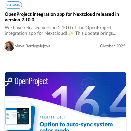
RELEASES
OpenProject integration app for Nextcloud released in
version 2.10.0
We have released version 2.10.0 of the OpenProject
integration app for Nextcloud! ✨ This update brings
several usability improvements and fixes to make your
project collaboration experience even smoother…
Maya Berdygylyjova
1. Oktober 2025