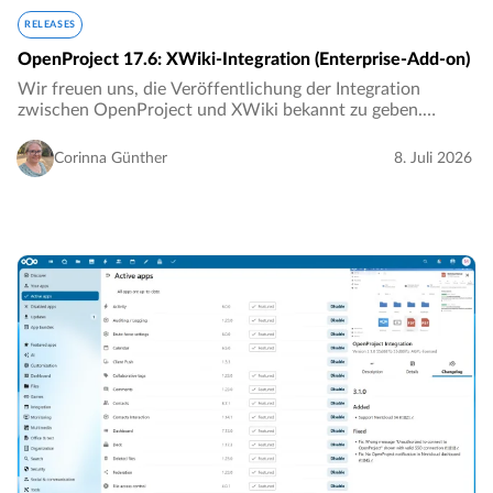
RELEASES
OpenProject 17.6: XWiki-Integration (Enterprise-Add-on)
Wir freuen uns, die Veröffentlichung der Integration
zwischen OpenProject und XWiki bekannt zu geben.
Gemeinsam bieten diese beiden Open-Source-Lösungen
Unternehmen eine integrierte Plattform für
Corinna Günther
8. Juli 2026
Projektmanagement…