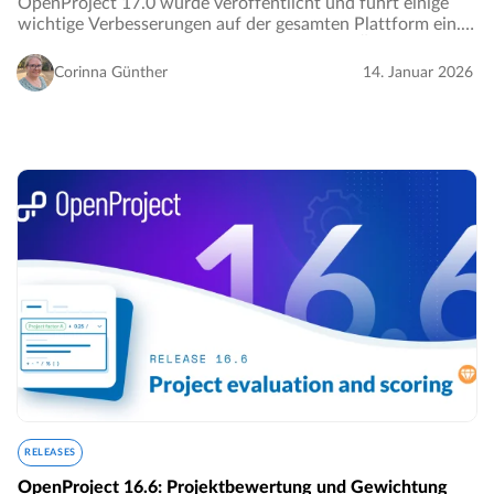
OpenProject 17.0 wurde veröffentlicht und führt einige
wichtige Verbesserungen auf der gesamten Plattform ein.
In diesem Artikel stellen wir die wichtigsten Änderungen
vor und erläutern, was sie für Ihre…
Corinna Günther
14. Januar 2026
RELEASES
OpenProject 16.6: Projektbewertung und Gewichtung