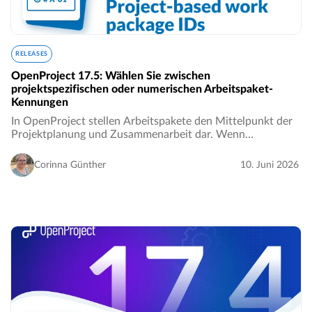
RELEASES
OpenProject 17.5: Wählen Sie zwischen
projektspezifischen oder numerischen Arbeitspaket-
Kennungen
In OpenProject stellen Arbeitspakete den Mittelpunkt der
Projektplanung und Zusammenarbeit dar. Wenn
Unternehmen wachsen und Projekte immer komplexer
werden, sind klare Referenzen und nahtlose
Corinna Günther
10. Juni 2026
Zusammenarbeit…