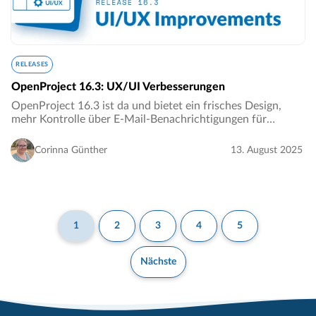
RELEASES
OpenProject 16.3: UX/UI Verbesserungen
OpenProject 16.3 ist da und bietet ein frisches Design,
mehr Kontrolle über E-Mail-Benachrichtigungen für
Besprechungen sowie weitere Verbesserungen, die die
tägliche Arbeit effizienter machen. Diese Version…
Corinna Günther
13. August 2025
1
2
3
4
5
Nächste