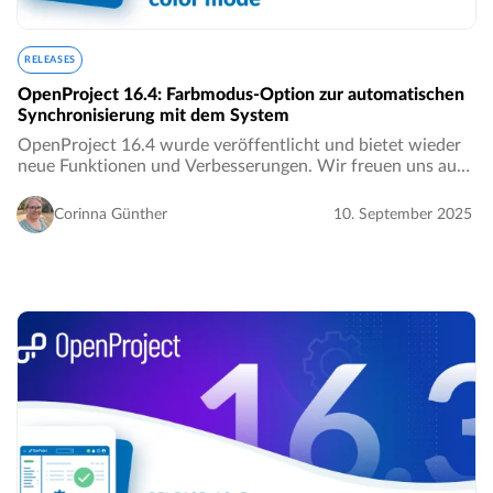
RELEASES
OpenProject 16.4: Farbmodus-Option zur automatischen
Synchronisierung mit dem System
OpenProject 16.4 wurde veröffentlicht und bietet wieder
neue Funktionen und Verbesserungen. Wir freuen uns auf
Ihre Meinung und Ihr Feedback zu den aktuellen Updates.
Nehmen Sie sich ein paar Minuten Zeit…
Corinna Günther
10. September 2025