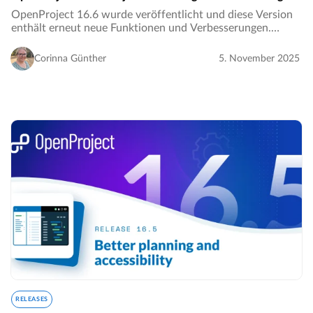
OpenProject 16.6 wurde veröffentlicht und diese Version
enthält erneut neue Funktionen und Verbesserungen.
Nehmen Sie sich ein paar Minuten Zeit, um
herauszufinden, was sich für Sie geändert hat. Wir fassen…
Corinna Günther
5. November 2025
RELEASES