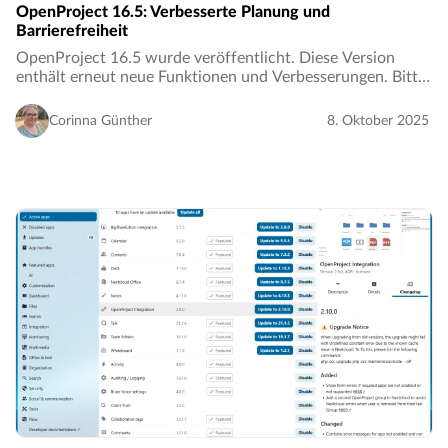
OpenProject 16.5: Verbesserte Planung und
Barrierefreiheit
OpenProject 16.5 wurde veröffentlicht. Diese Version
enthält erneut neue Funktionen und Verbesserungen. Bitte
nehmen Sie sich ein paar Minuten Zeit, um sich über die
für Sie relevanten Änderungen zu informieren…
Corinna Günther
8. Oktober 2025