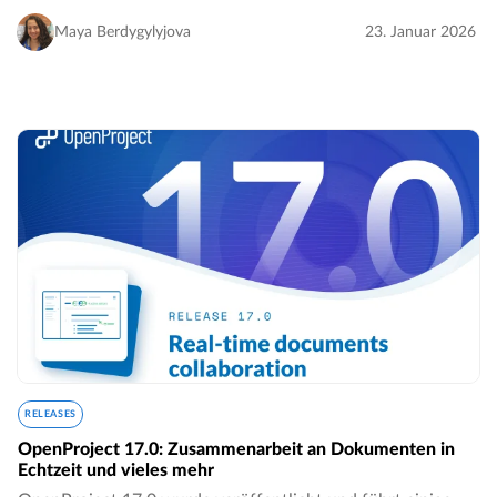
several usability improvements and fixes to make your
project collaboration experience even smoother…
Maya Berdygylyjova
23. Januar 2026
RELEASES
OpenProject 17.0: Zusammenarbeit an Dokumenten in
Echtzeit und vieles mehr