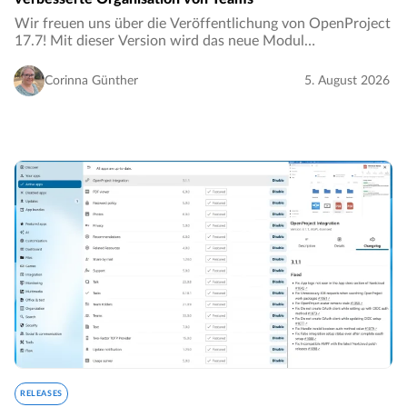
Wir freuen uns über die Veröffentlichung von OpenProject
17.7! Mit dieser Version wird das neue Modul
„Ressourcenmanagement“ (Enterprise-Add-on) eingeführt,
welches es Unternehmen ermöglicht, Ressourcen…
Corinna Günther
5. August 2026
RELEASES