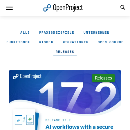
Link in neuem Tab öffnen
ALLE
PRAXISBEISPIELE
UNTERNEHMEN
FUNKTIONEN
WISSEN
MIGRATIONEN
OPEN SOURCE
RELEASES
Releases