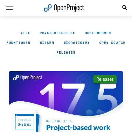
Link in neuem Tab öffnen
ALLE
PRAXISBEISPIELE
UNTERNEHMEN
FUNKTIONEN
WISSEN
MIGRATIONEN
OPEN SOURCE
RELEASES
Releases