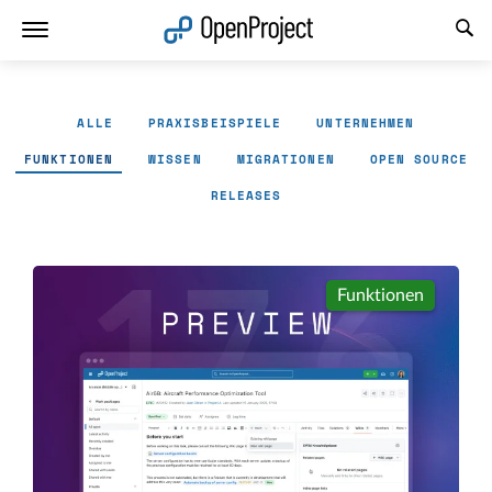
Link in neuem Tab öffnen
ALLE
PRAXISBEISPIELE
UNTERNEHMEN
FUNKTIONEN
WISSEN
MIGRATIONEN
OPEN SOURCE
RELEASES
Funktionen