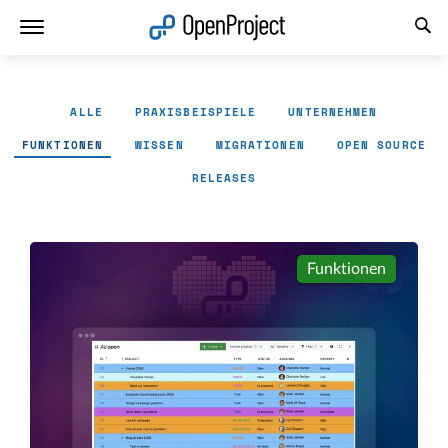
Link in neuem Tab öffnen
ALLE
PRAXISBEISPIELE
UNTERNEHMEN
FUNKTIONEN
WISSEN
MIGRATIONEN
OPEN SOURCE
RELEASES
Funktionen