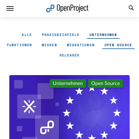
Link in neuem Tab öffnen
ALLE
PRAXISBEISPIELE
UNTERNEHMEN
FUNKTIONEN
WISSEN
MIGRATIONEN
OPEN SOURCE
RELEASES
Unternehmen
Open Source