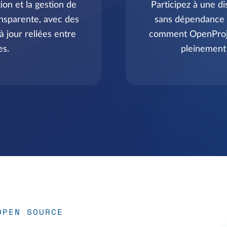
n et la gestion de
Participez à une di
nsparente, avec des
sans dépendance à
 jour reliées entre
comment OpenProje
es.
pleinement 
OPEN SOURCE