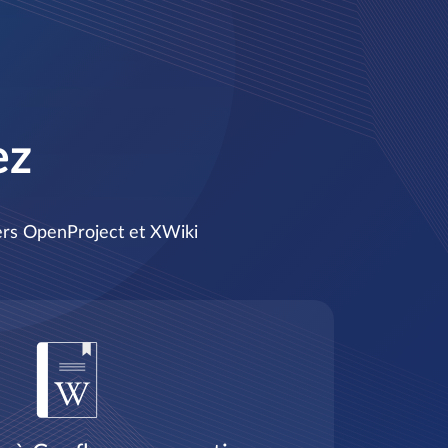
ez
vers OpenProject et XWiki