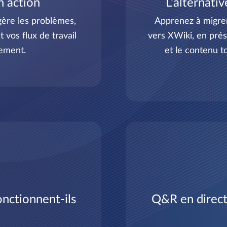
en action
L'alternati
re les problèmes,
Apprenez à migrer
 vos flux de travail
vers XWiki, en prése
tement.
et le contenu to
nctionnent-ils
Q&R en direct