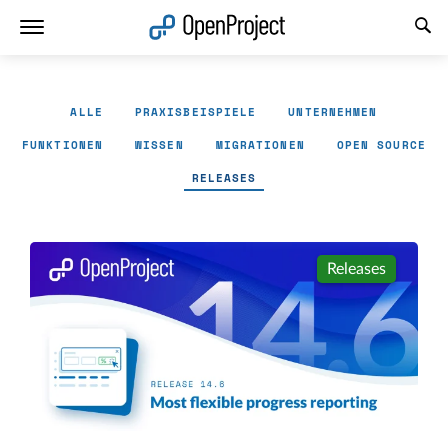
Link in neuem Tab öffnen
ALLE
PRAXISBEISPIELE
UNTERNEHMEN
FUNKTIONEN
WISSEN
MIGRATIONEN
OPEN SOURCE
RELEASES
Releases