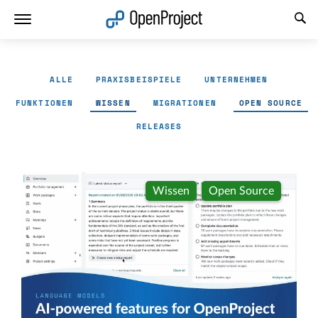
Link in neuem Tab öffnen
ALLE
PRAXISBEISPIELE
UNTERNEHMEN
FUNKTIONEN
WISSEN
MIGRATIONEN
OPEN SOURCE
RELEASES
Wissen
Open Source