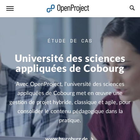
Ouvrir le lien dans un nouvel onglet
ÉTUDE DE CAS
Université des sciences
appliquées de Cobourg
Avec OpenProject, l'université des sciences
appliquées de Cobourg met en œuvre une
gestion de projet hybride, classique et agile, pour
consolider le contenu pédagogique dans la
pratique.
www.hs-coburg.de