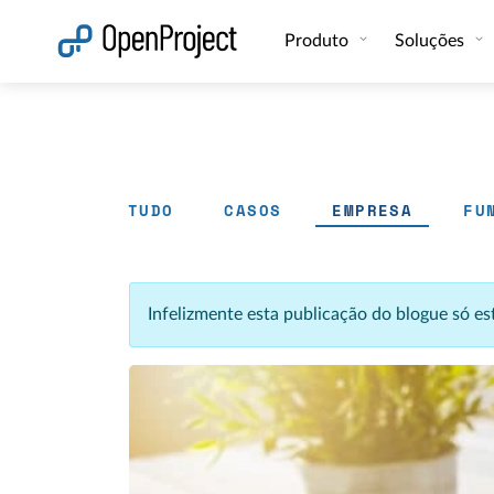
Abrir a ligação num novo separador
Produto
Soluções
TUDO
CASOS
EMPRESA
FU
Infelizmente esta publicação do blogue só e