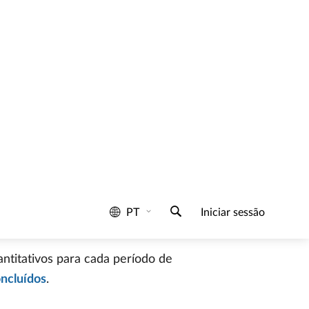
al moderna e na gestão de pessoas.
sando também a envolver os colaboradores
individuais dos colaboradores e/ou das
 as equipas definem regularmente (por
ecem resultados mensuráveis para cada um
ançar, sempre em linha com os objetivos
ara o objetivo: O que tenho de fazer para
ntitativos para cada período de
oncluídos
.