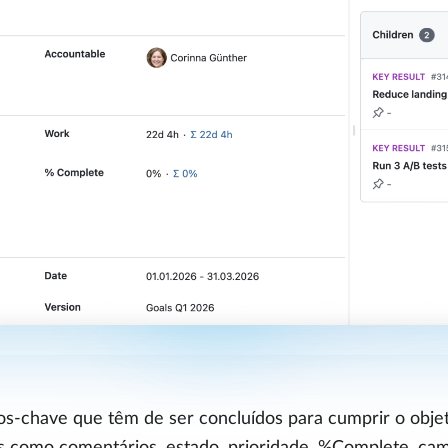
dos-chave que têm de ser concluídos para cumprir o objet
ais como comentários, estado, prioridade, %Complete, cam