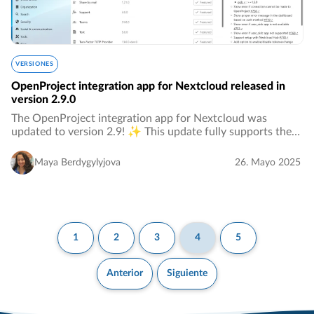
VERSIONES
OpenProject integration app for Nextcloud released in
version 2.9.0
The OpenProject integration app for Nextcloud was
updated to version 2.9! ✨ This update fully supports the
OIDC authentication between Nextcloud and
OpenProject.…
Maya Berdygylyjova
26. Mayo 2025
1
2
3
4
5
Anterior
Siguiente