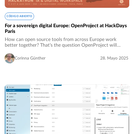
CÓDIGO ABIERTO
For a sovereign digital Europe: OpenProject at HackDays
Paris
How can open source tools from across Europe work
better together? That’s the question OpenProject will
explore at HackDays Paris, a hackathon organized by the
French government’s DINUM, from June 2–4…
Corinna Günther
28. Mayo 2025