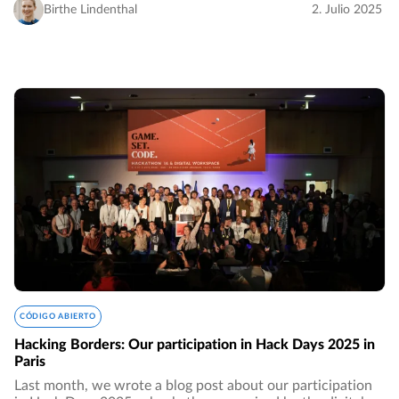
transparente y soberano en materia de datos…
Birthe Lindenthal
2. Julio 2025
CÓDIGO ABIERTO
Hacking Borders: Our participation in Hack Days 2025 in
Paris
Last month, we wrote a blog post about our participation