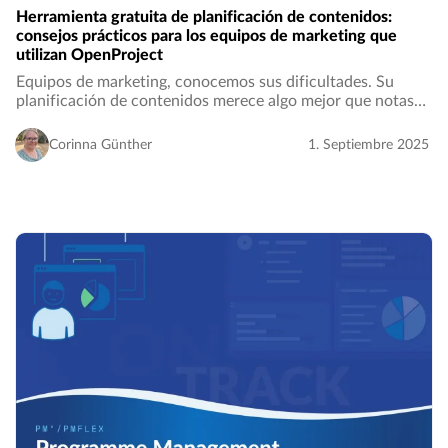
Herramienta gratuita de planificación de contenidos:
consejos prácticos para los equipos de marketing que
utilizan OpenProject
Equipos de marketing, conocemos sus dificultades. Su
planificación de contenidos merece algo mejor que notas
adhesivas y herramientas dispersas. A veces, todo lo que se
necesita es una estructura inteligente…
Corinna Günther
1. Septiembre 2025