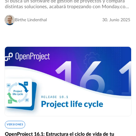
Si busca un software de gestión de proyectos y compara
distintas soluciones, acabará tropezando con Monday.com.
Hemos analizado detenidamente el software y lo hemos
comparado con el software gratuito de…
Birthe Lindenthal
30. Junio 2025
VERSIONES
OpenProject 16.1: Estructura el ciclo de vida de tu