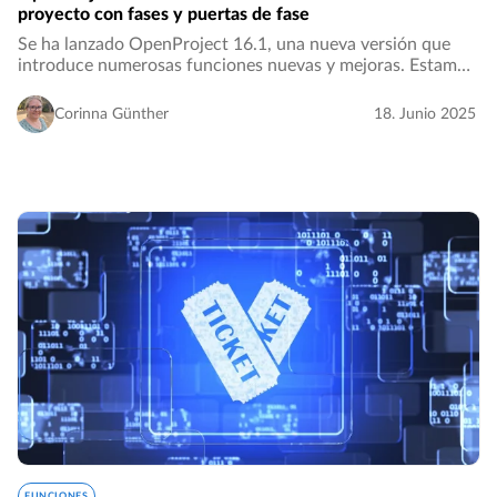
proyecto con fases y puertas de fase
Se ha lanzado OpenProject 16.1, una nueva versión que
introduce numerosas funciones nuevas y mejoras. Estamos
deseando conocer su opinión y sus comentarios sobre las
últimas actualizaciones. Tómese unos…
Corinna Günther
18. Junio 2025
FUNCIONES