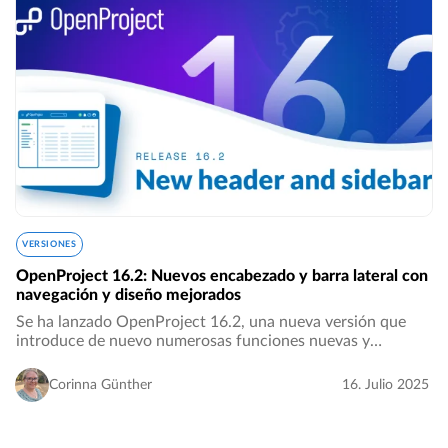
VERSIONES
OpenProject 16.2: Nuevos encabezado y barra lateral con
navegación y diseño mejorados
Se ha lanzado OpenProject 16.2, una nueva versión que
introduce de nuevo numerosas funciones nuevas y
mejoras. Estamos deseando conocer su opinión y sus
comentarios sobre las últimas actualizaciones. T…
Corinna Günther
16. Julio 2025