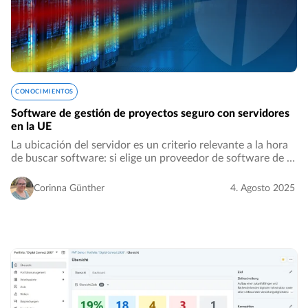
CONOCIMIENTOS
Software de gestión de proyectos seguro con servidores
en la UE
La ubicación del servidor es un criterio relevante a la hora
de buscar software: si elige un proveedor de software de la
UE con servidores en la UE, puede confiar en la protección
de datos de la UE (RGPD…
Corinna Günther
4. Agosto 2025