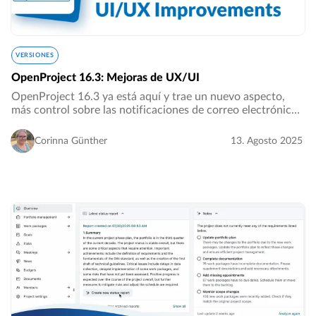
VERSIONES
OpenProject 16.3: Mejoras de UX/UI
OpenProject 16.3 ya está aquí y trae un nuevo aspecto,
más control sobre las notificaciones de correo electrónico
para reuniones, junto con otras mejoras que hacen que el
trabajo diario sea más eficiente…
Corinna Günther
13. Agosto 2025