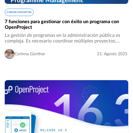
CONOCIMIENTOS
7 funciones para gestionar con éxito un programa con
OpenProject
La gestión de programas en la administración pública es
compleja. Es necesario coordinar múltiples proyectos,
gestionar las dependencias y demostrar de forma
transparente los beneficios obtenidos. Con…
Corinna Günther
21. Agosto 2025