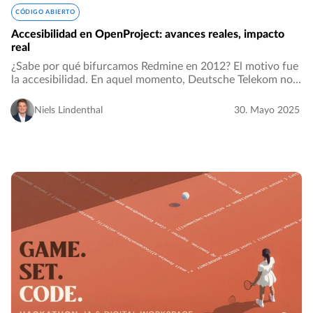
CÓDIGO ABIERTO
Accesibilidad en OpenProject: avances reales, impacto
real
¿Sabe por qué bifurcamos Redmine en 2012? El motivo fue
la accesibilidad. En aquel momento, Deutsche Telekom nos
contrató para eliminar diversas barreras en Redmine.
Cuando los responsables del mantenimiento…
Niels Lindenthal
30. Mayo 2025