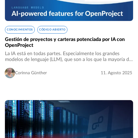
CONOCIMIENTOS
CÓDIGO ABIERTO
Gestión de proyectos y carteras potenciada por IA con
OpenProject
La IA está en todas partes. Especialmente los grandes
modelos de lenguaje (LLM), que son a los que la mayoría de
la gente se refiere cuando habla de IA hoy en día. Estos
modelos se están convirtiendo en…
Corinna Günther
11. Agosto 2025