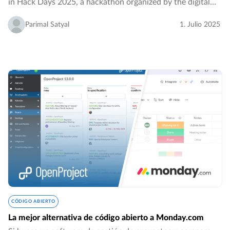
in Hack Days 2025, a hackathon organized by the digital
directorate of the French government, DINUM (direction
interministérielle du numérique)…
Parimal Satyal
1. Julio 2025
CÓDIGO ABIERTO
La mejor alternativa de código abierto a Monday.com