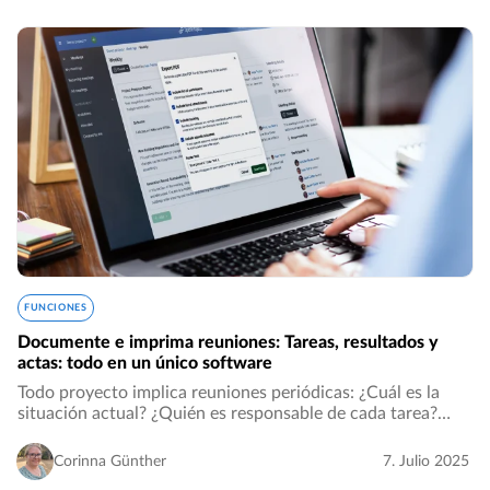
FUNCIONES
Documente e imprima reuniones: Tareas, resultados y
actas: todo en un único software
Todo proyecto implica reuniones periódicas: ¿Cuál es la
situación actual? ¿Quién es responsable de cada tarea?
Especialmente en las instituciones públicas, es crucial
documentar las decisiones de las reuniones…
Corinna Günther
7. Julio 2025