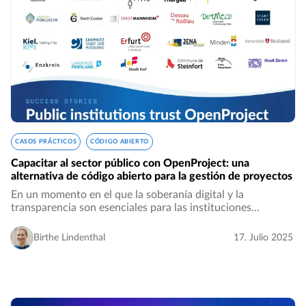
CASOS PRÁCTICOS
CÓDIGO ABIERTO
Capacitar al sector público con OpenProject: una
alternativa de código abierto para la gestión de proyectos
En un momento en el que la soberanía digital y la
transparencia son esenciales para las instituciones
gubernamentales, OpenProject ofrece un software seguro
y de código abierto para la gestión de proyectos…
Birthe Lindenthal
17. Julio 2025