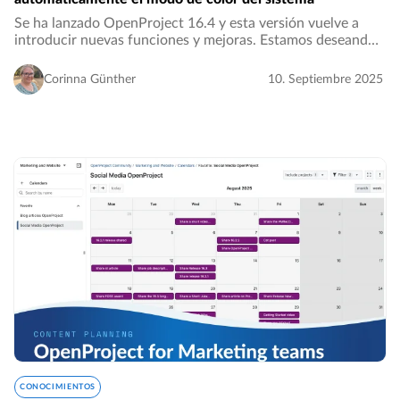
Se ha lanzado OpenProject 16.4 y esta versión vuelve a
introducir nuevas funciones y mejoras. Estamos deseando
conocer su opinión y sus comentarios sobre las últimas
actualizaciones. Tómese unos minutos…
Corinna Günther
10. Septiembre 2025
CONOCIMIENTOS