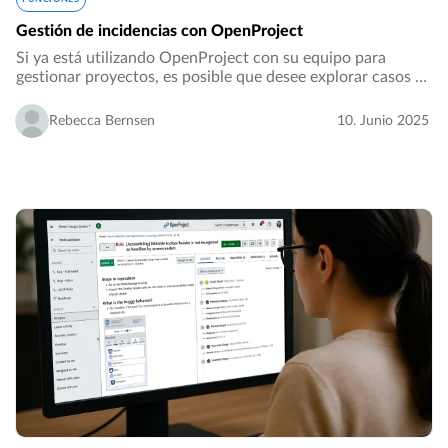
Gestión de incidencias con OpenProject
Si ya está utilizando OpenProject con su equipo para
gestionar proyectos, es posible que desee explorar casos de
uso adicionales. Una de ellas es el seguimiento de
incidencias: una forma flexible de gestionar…
Rebecca Bernsen
10. Junio 2025