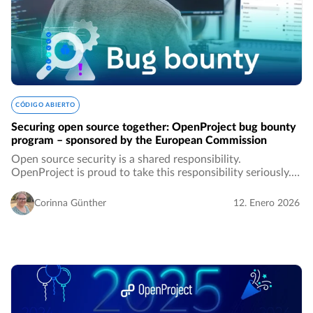
CÓDIGO ABIERTO
Securing open source together: OpenProject bug bounty
program – sponsored by the European Commission
Open source security is a shared responsibility.
OpenProject is proud to take this responsibility seriously.
As part of an initiative funded by the European
Commission, we at OpenProject have partnered…
Corinna Günther
12. Enero 2026