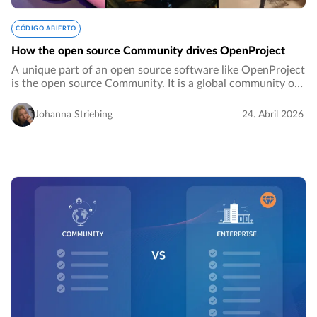
CÓDIGO ABIERTO
How the open source Community drives OpenProject
A unique part of an open source software like OpenProject
is the open source Community. It is a global community of
users, developers, advocates and anyone else interested in
and engaged with the use…
Johanna Striebing
24. Abril 2026