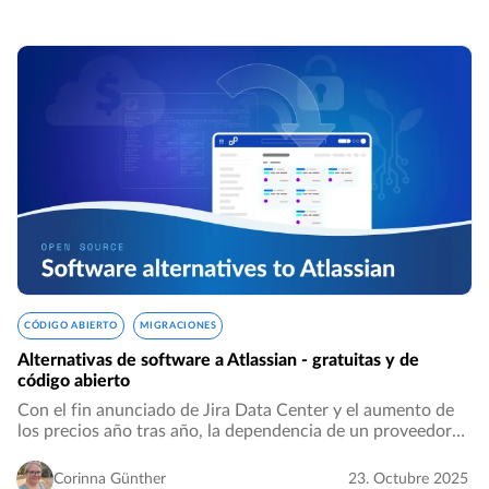
CÓDIGO ABIERTO
MIGRACIONES
Alternativas de software a Atlassian - gratuitas y de
código abierto
Con el fin anunciado de Jira Data Center y el aumento de
los precios año tras año, la dependencia de un proveedor
ya no es solo un riesgo abstracto, sino que se ha convertido
en una realidad. Muchas organizaciones…
Corinna Günther
23. Octubre 2025