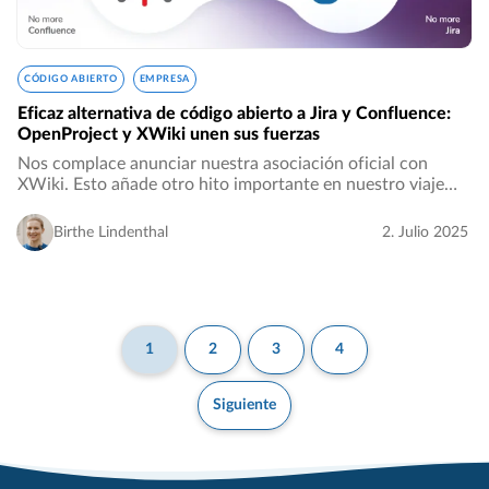
CÓDIGO ABIERTO
EMPRESA
Eficaz alternativa de código abierto a Jira y Confluence:
OpenProject y XWiki unen sus fuerzas
Nos complace anunciar nuestra asociación oficial con
XWiki. Esto añade otro hito importante en nuestro viaje
por establecer un ecosistema totalmente abierto,
transparente y soberano en materia de datos…
Birthe Lindenthal
2. Julio 2025
1
2
3
4
Siguiente