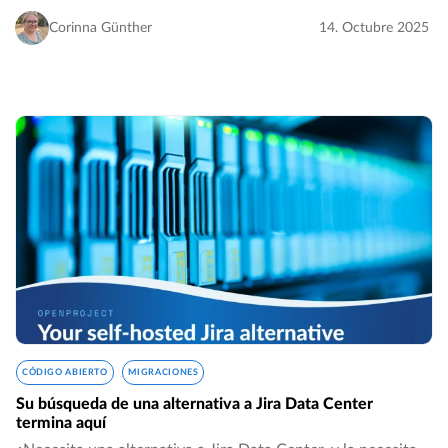
abierto implica proporcionar acceso a su código fuente o a
segmentos del mismo, permitiendo…
Corinna Günther
14. Octubre 2025
CÓDIGO ABIERTO
MIGRACIONES
Su búsqueda de una alternativa a Jira Data Center
termina aquí