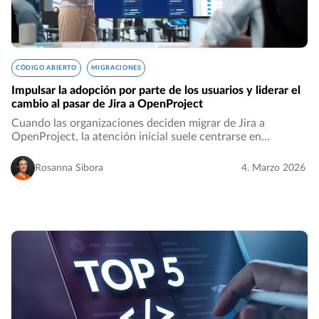
CÓDIGO ABIERTO
MIGRACIONES
Impulsar la adopción por parte de los usuarios y liderar el
cambio al pasar de Jira a OpenProject
Cuando las organizaciones deciden migrar de Jira a
OpenProject, la atención inicial suele centrarse en
aspectos técnicos como la transferencia de datos o la
asignación de casos de uso. Aunque estos elementos…
Rosanna Sibora
4. Marzo 2026