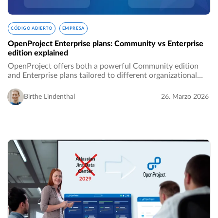
CÓDIGO ABIERTO
EMPRESA
OpenProject Enterprise plans: Community vs Enterprise
edition explained
OpenProject offers both a powerful Community edition
and Enterprise plans tailored to different organizational
needs. This often raises the question of which option is the
best choice for your team or…
Birthe Lindenthal
26. Marzo 2026