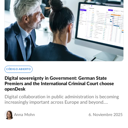
CÓDIGO ABIERTO
Digital sovereignty in Government: German State
Premiers and the International Criminal Court choose
openDesk
Digital collaboration in public administration is becoming
increasingly important across Europe and beyond.
Questions of data protection, interoperability, and digital
sovereignty are now central to how…
Anna Mohn
6. Noviembre 2025