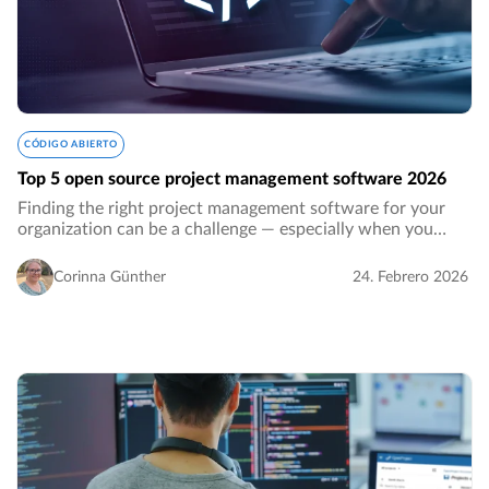
CÓDIGO ABIERTO
Top 5 open source project management software 2026
Finding the right project management software for your
organization can be a challenge — especially when you
want a solution that is transparent, flexible, and gives you
full control over your data.…
Corinna Günther
24. Febrero 2026