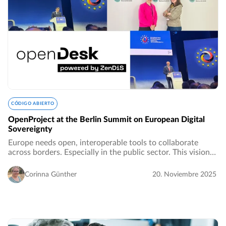
CÓDIGO ABIERTO
OpenProject at the Berlin Summit on European Digital
Sovereignty
Europe needs open, interoperable tools to collaborate
across borders. Especially in the public sector. This vision
was reaffirmed at the Summit on European Digital
Sovereignty in Berlin, where leaders…
Corinna Günther
20. Noviembre 2025