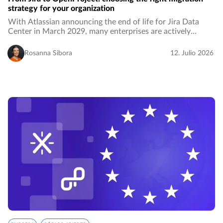
strategy for your organization
With Atlassian announcing the end of life for Jira Data
Center in March 2029, many enterprises are actively
evaluating where to go next. OpenProject has become one
of the strongest open source answers…
Rosanna Sibora
12. Julio 2026