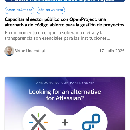
CASOS PRÁCTICOS
CÓDIGO ABIERTO
Capacitar al sector público con OpenProject: una
alternativa de código abierto para la gestión de proyectos
En un momento en el que la soberanía digital y la
transparencia son esenciales para las instituciones
gubernamentales, OpenProject ofrece un software seguro
y de código abierto para la gestión de proyectos…
Birthe Lindenthal
17. Julio 2025