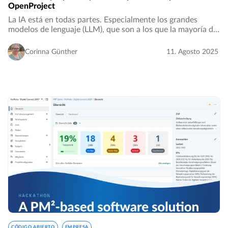
OpenProject
La IA está en todas partes. Especialmente los grandes
modelos de lenguaje (LLM), que son a los que la mayoría de
la gente se refiere cuando habla de IA hoy en día. Estos
modelos se están convirtiendo en…
Corinna Günther
11. Agosto 2025
CÓDIGO ABIERTO
EMPRESA