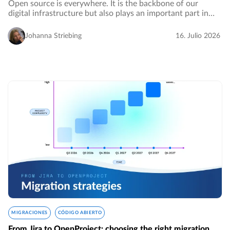
Open source is everywhere. It is the backbone of our
digital infrastructure but also plays an important part in
the future of our digitalized world, regarding the digital
sovereignty of enterprises in…
Johanna Striebing
16. Julio 2026
MIGRACIONES
CÓDIGO ABIERTO
From Jira to OpenProject: choosing the right migration