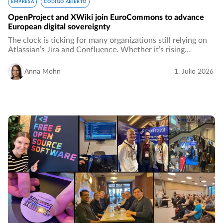
EMPRESA
CÓDIGO ABIERTO
OpenProject and XWiki join EuroCommons to advance
European digital sovereignty
The clock is ticking for many organizations still relying on
Atlassian’s Jira and Confluence. Whether it’s rising
subscription costs, concerns about data sovereignty, or a
strategic push toward European…
Anna Mohn
1. Julio 2026