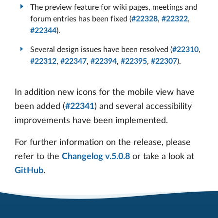
The preview feature for wiki pages, meetings and
forum entries has been fixed (
#22328
,
#22322
,
#22344
).
Several design issues have been resolved (
#22310
,
#22312
,
#22347
,
#22394
,
#22395
,
#22307
).
In addition new icons for the mobile view have
been added (
#22341
) and several accessibility
improvements have been implemented.
For further information on the release, please
refer to the
Changelog v.5.0.8
or take a look at
GitHub
.