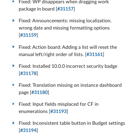
Fixed: WP disappears when dragging work
package in board [
#31157
]
Fixed: Announcements: missing localization,
wrong date and missing formatting options
[
#31159
]
Fixed: Action board: Adding a list will reset the
manual left/right order of lists. [
#31161
]
Fixed: Installed 10.0.0 incorrect security badge
[
#31178
]
Fixed: Translation missing on instance dashboard
page [
#31180
]
Fixed: Input fields misplaced for CF in
enumerations [
#31193
]
Fixed: Inconsistent table button in Budget settings
[
#31194
]