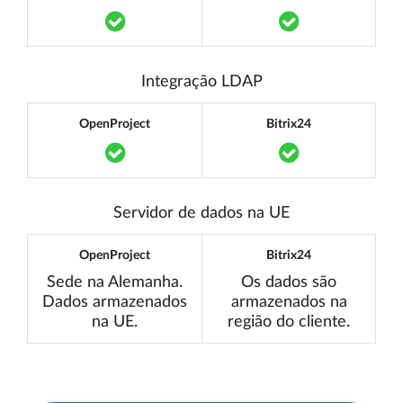
Translation missing: pt.components.acce
Translation mi
Integração LDAP
OpenProject
Bitrix24
Translation missing: pt.components.acce
Translation mi
Servidor de dados na UE
OpenProject
Bitrix24
Sede na Alemanha.
Os dados são
Dados armazenados
armazenados na
na UE.
região do cliente.