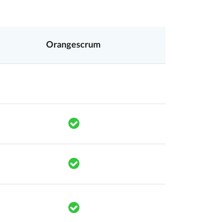
Orangescrum
mponents.accessibility.yes
Translation missing: es.components.acc
mponents.accessibility.yes
Translation missing: es.components.a
mponents.accessibility.yes
Translation missing: es.components.a
mponents.accessibility.yes
Translation missing: es.components.a