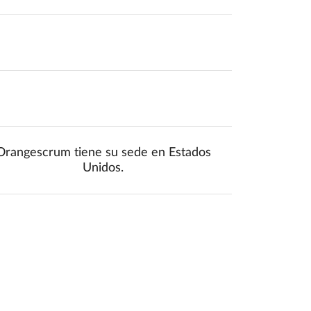
mponents.accessibility.yes
Translation missing: es.components.acc
mponents.accessibility.yes
Translation missing: es.components.acc
Orangescrum tiene su sede en Estados
Unidos.