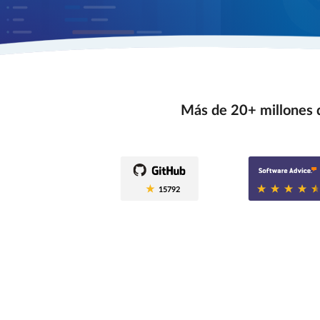
Más de 20+ millones d
0.6
15792