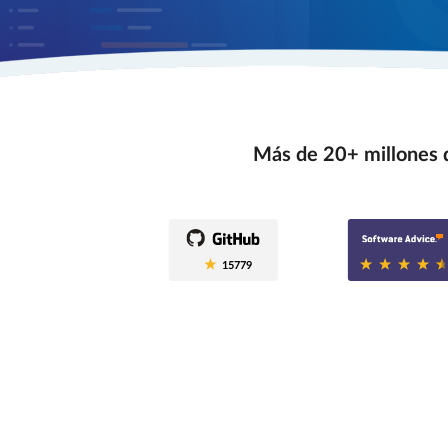
Más de 20+ millones d
0.6
15779