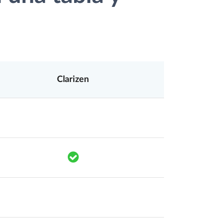
Clarizen
mponents.accessibility.yes
Translation missing: es.components.acc
mponents.accessibility.yes
Translation missing: es.components.a
mponents.accessibility.yes
Translation missing: es.components.acc