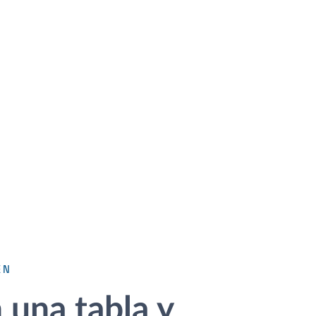
EN
una tabla y