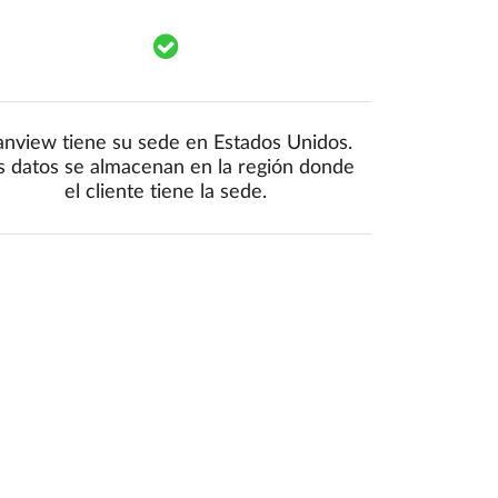
mponents.accessibility.yes
Translation missing: es.components.a
anview tiene su sede en Estados Unidos.
s datos se almacenan en la región donde
el cliente tiene la sede.