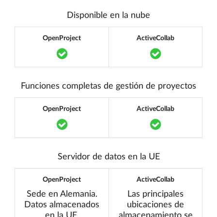
Disponible en la nube
OpenProject
ActiveCollab
Translation missing: es.components.acc
Translation mi
Funciones completas de gestión de proyectos
OpenProject
ActiveCollab
Translation missing: es.components.acc
Translation mi
Servidor de datos en la UE
OpenProject
ActiveCollab
Sede en Alemania.
Las principales
Datos almacenados
ubicaciones de
en la UE.
almacenamiento se